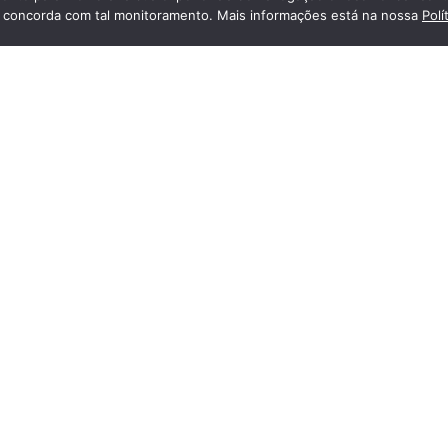
cê concorda com tal monitoramento. Mais informações está na nossa
Polí
eja também
Instituto da Visão é o primeiro
uto da Visão lança concurso
hospital de Alagoas a oferecer
ico com premiação de até R$
tecnologia inédita para diagnóst
para fotógrafos de Alagoas
da retina
Endereço
Redes Soc
Unidade Farol