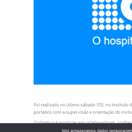
Foi realizado no último sábado (15), no Institut
portáteis com a supervisão e orientação do inst
O objetivo é propiciar aos colaboradores, conhec
utilização dos extintores. Este treinamento, ass
Nós armazenamos dados temporariame