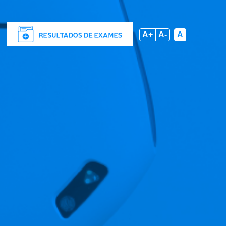
A+
A-
A