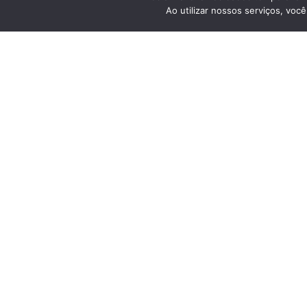
capacitação referente à segurança do trabalho.
Ao utilizar nossos serviços, vo
V
Instituto da Visão conquista
classificação Excelência na
Instit
Pesquisa NPS 2025 da Unimed
fotográf
Maceió
2 mil 