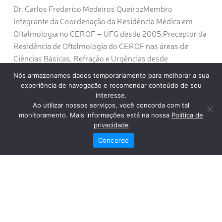
Dr. Carlos Frederico Medeiros QueirozMembro
integrante da Coordenação da Residência Médica em
Oftalmologia no CEROF – UFG desde 2005;Preceptor da
Residência de Oftalmologia do CEROF nas áreas de
Ciências Básicas, Refração e Urgências desde
2005;Membro Staff do setor de Glaucoma e Uveítes do
Nós armazenamos dados temporariamente para melhorar a sua
Hospital de Olhos Aparecida (HOA).
experiência de navegação e recomendar conteúdo de seu
interesse.
Dr. Marcelo Vitral Vitorino SantosMédico Assistente do
Ao utilizar nossos serviços, você concorda com tal
Dep. de Glaucoma do CEROF- Universidade Federal de
monitoramento. Mais informações está na nossa
Política de
Goiás;Ex Fellow do Dep. de Glaucoma do Bascom Palmer
privacidade
Eye Institute- Universidade de Miami- FL.
Concordo
Veja também