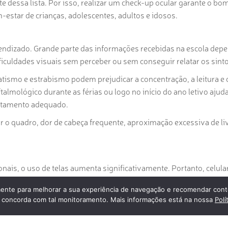
te dessa lista.
Por isso
, realizar um check-up ocular garante o bo
-estar de crianças, adolescentes, adultos e idosos.
prendizado. Grande parte das informações recebidas na escola dep
ificuldades visuais sem perceber ou sem conseguir relatar os sin
ismo e estrabismo podem prejudicar a concentração, a leitura e 
talmológico durante as férias ou logo no início do ano letivo ajuda
tratamento adequado.
ar o quadro, dor de cabeça frequente, aproximação excessiva de li
onais, o uso de telas aumenta significativamente.
Portanto
, celula
ual, olho seco e dores de cabeça.
nte para melhorar a sua experiência de navegação e recomendar cont
r a necessidade de correção visual, atualizar o grau dos óculos ou
cê concorda com tal monitoramento. Mais informações está na nossa
Polí
ra proteger os olhos no dia a dia.
Além disso
, exames preventivo
ucoma e alterações na retina.