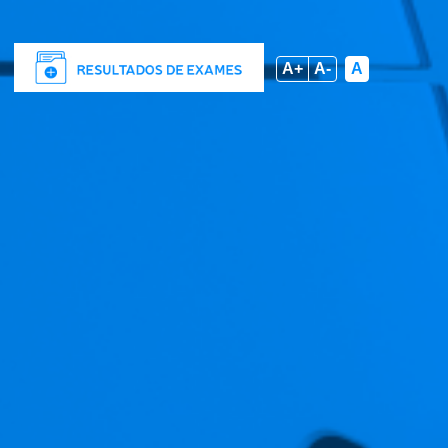
A+
A-
A