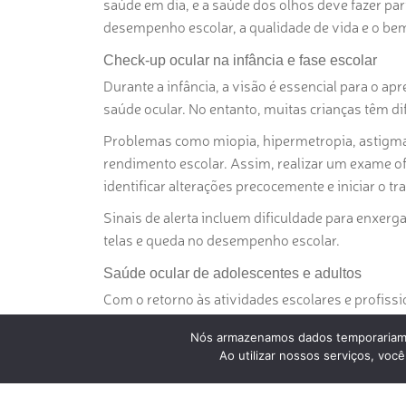
saúde em dia, e a
saúde dos olhos
deve fazer par
desempenho escolar, a qualidade de vida e o bem
Check-up ocular na infância e fase escolar
Durante a infância, a visão é essencial para o a
saúde ocular.
No entanto
, muitas crianças têm d
Problemas como miopia, hipermetropia, astigmat
rendimento escolar.
Assim
, realizar um exame of
identificar alterações precocemente e iniciar o 
Sinais de alerta incluem dificuldade para enxerg
telas e queda no desempenho escolar.
Saúde ocular de adolescentes e adultos
Com o retorno às atividades escolares e profissi
computadores e tablets podem causar cansaço vis
Nós armazenamos dados temporariame
O check-up ocular no início do ano permite avalia
Ao utilizar nossos serviços, vo
de contato e orientar sobre hábitos saudáveis pa
ajudam a detectar doenças silenciosas, como gla