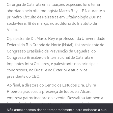
Cirurgia de Catarata em situações especiais foi o tema
abordado pelo oftalmologista Marco Rey – RN durante o
primeiro Circuito de Palestras em Oftalmologia 2011 na
sexta-feira, 18 de março, no auditório do Instituto da
Visão.
O palestrante Dr. Marco Rey é professor da Universidade
Federal do Rio Grande do Norte (Natal), foi presidente do
Congresso Brasileiro de Prevenção da Cegueira, do
Congresso Brasileiro e Internacional de Catarata e
Implantes Intra Oculares, é palestrante nos principais
congressos, no Brasil e no Exterior e atual vice-
presidente do CBO.
Ao final, a diretora do Centro de Estudos Dra. Elvira
Ribeiro agradeceu a presença de todos e a Alcon,
empresa patrocinadora do evento. Ressaltou também a
importância de ter o Dr. Marco Rey como primeiro
palestrante deste ano, pois ressalta a importância dos
Nós armazenamos dados temporariamente para melhorar a sua