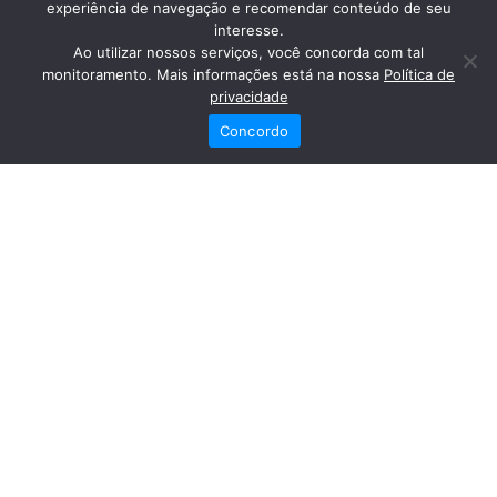
experiência de navegação e recomendar conteúdo de seu
profissionais nordestinos para a Oftalmologia.
interesse.
Ao utilizar nossos serviços, você concorda com tal
monitoramento. Mais informações está na nossa
Política de
Veja também
privacidade
Concordo
Instituto da Visão conquista classificação Excelência na
Pesquisa NPS 2025 da Unimed Maceió