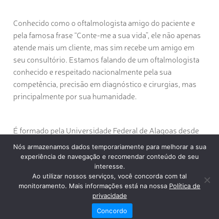
Conhecido como o oftalmologista amigo do paciente e
pela famosa frase “Conte-me a sua vida”, ele não apenas
atende mais um cliente, mas sim recebe um amigo em
seu consultório. Estamos falando de um oftalmologista
conhecido e respeitado nacionalmente pela sua
competência, precisão em diagnóstico e cirurgias, mas
principalmente por sua humanidade.
É formado pela Universidade Federal de Alagoas desde
1975, para onde retornou em 1981 e continua hoje como
Nós armazenamos dados temporariamente para melhorar a sua
coordenador de Residência Médica em Oftalmologia. Fez
experiência de navegação e recomendar conteúdo de seu
residência na Clínica Santa Beatriz no Rio de Janeiro,
interesse.
Ao utilizar nossos serviços, você concorda com tal
especialização pelo Conselho Brasileiro de Oftalmologia
monitoramento. Mais informações está na nossa
Política de
e na Pontifícia Universidade Católica do Rio de Janeiro.
privacidade
Concordo