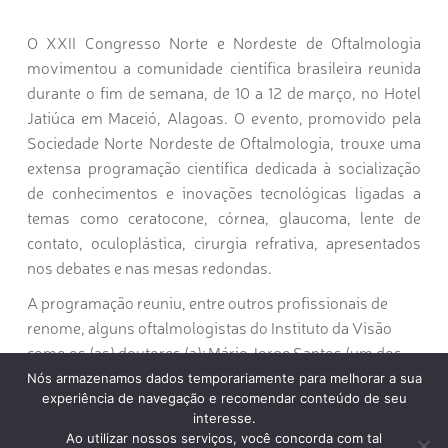
O XXII Congresso Norte e Nordeste de Oftalmologia
movimentou a comunidade científica brasileira reunida
durante o fim de semana, de 10 a 12 de março, no Hotel
Jatiúca em Maceió, Alagoas. O evento, promovido pela
Sociedade Norte Nordeste de Oftalmologia, trouxe uma
extensa programação científica dedicada à socialização
de conhecimentos e inovações tecnológicas ligadas a
temas como ceratocone, córnea, glaucoma, lente de
contato, oculoplástica, cirurgia refrativa, apresentados
nos debates e nas mesas redondas.
A programação reuniu, entre outros profissionais de
renome, alguns oftalmologistas do Instituto da Visão
como os (as) doutores (a): Mário Jorge Santos (um dos
presidentes do evento e palestrante), Elvira Ribeiro, Jack
Nós armazenamos dados temporariamente para melhorar a sua
experiência de navegação e recomendar conteúdo de seu
Lima, Joaquim Arquimínio, Elisa Lima Vitral, Rodrigo
interesse.
Ribeiro, Raphael Teixeira, Julice Caroline, Eglailson
Ao utilizar nossos serviços, você concorda com tal