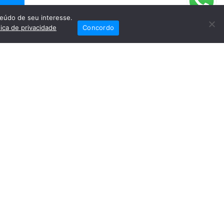
eúdo de seu interesse.
tica de privacidade
Concordo
iais
Fale Conosco
(82) 2121-6868
Trabalhe Conosco
Dr. Joaquim Arquiminio Filho
Diretor Técnico
CRM-AL 3015 RQE 3358