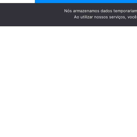
Nós armazenamos dados temporariame
Ao utilizar nossos serviços, vo
Um tarde cheia de brincadeiras, diversão, músic
colaboradores e suas famílias aqui no Instituto 