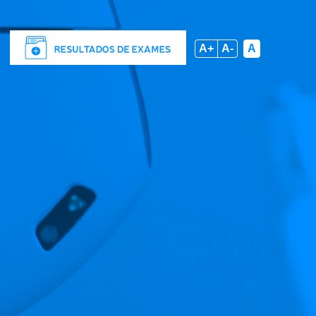
A+
A-
A