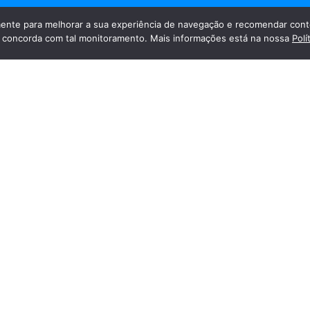
nte para melhorar a sua experiência de navegação e recomendar cont
cê concorda com tal monitoramento. Mais informações está na nossa
Polí
a e muitos sorrisos. Um momento diferente e especial para os
da Visão. – em breve mais fotos.
Endereço
Redes Soc
Unidade Farol
Av. Santa Rita de Cássia, 239, Farol
Maceió - Alagoas
CEP 57.051-600
Unidade Praia
Av. Dr. Antônio Gomes de Barros
(antiga Amélia Rosa), 332A,
Jatiúca