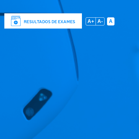
A+
A-
A