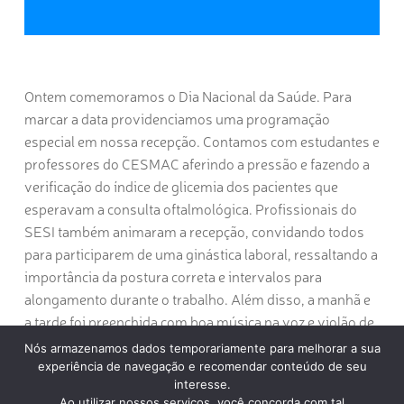
Ontem comemoramos o Dia Nacional da Saúde. Para
marcar a data providenciamos uma programação
especial em nossa recepção. Contamos com estudantes e
professores do CESMAC aferindo a pressão e fazendo a
verificação do índice de glicemia dos pacientes que
esperavam a consulta oftalmológica. Profissionais do
SESI também animaram a recepção, convidando todos
para participarem de uma ginástica laboral, ressaltando a
importância da postura correta e intervalos para
alongamento durante o trabalho. Além disso, a manhã e
a tarde foi preenchida com boa música na voz e violão de
Júlio Uçá. Confira algumas fotos da ação:
Nós armazenamos dados temporariamente para melhorar a sua
experiência de navegação e recomendar conteúdo de seu
interesse.
Ao utilizar nossos serviços, você concorda com tal