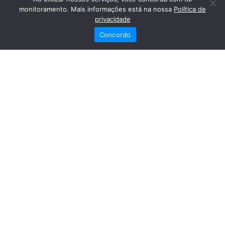
monitoramento. Mais informações está na nossa
Política de
privacidade
Concordo
Redes Sociais
Fale Conosco
(82) 2121-6868
Trabalhe Conosco