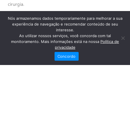
cirurgia.
Nós armazenamos dados temporariamente para melhorar a sua
Para complementar a ação, foi oferecido um lanche aos
experiência de navegação e recomendar conteúdo de seu
interesse.
pacientes e o cantor Júlio Uçá animou o dia com música
Ao utilizar nossos serviços, você concorda com tal
ao vivo na recepção de espera.
monitoramento. Mais informações está na nossa
Política de
privacidade
Concordo