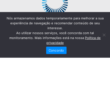
Nós armazenamos dados temporariamente para melhorar a sua
experiência de navegação e recomendar conteúdo de seu
interesse.
Ao utilizar nossos serviços, você concorda com tal
monitoramento. Mais informações está na nossa
Política de
privacidade
Concordo
Redes Sociais
Fale Conosco
(82) 2121-6868
Trabalhe Conosco
Dr. Joaquim Arquiminio Filho
Diretor Técnico