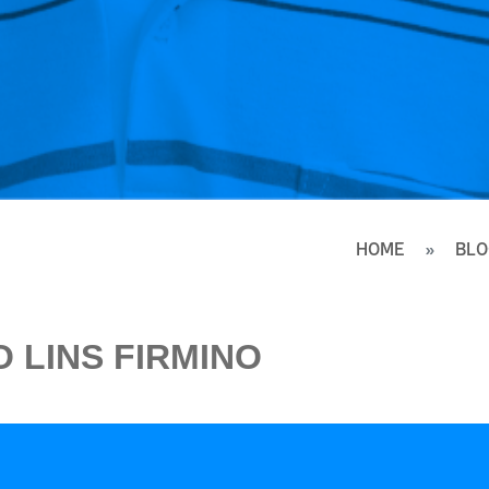
HOME
BLO
 LINS FIRMINO