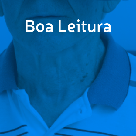
Boa Leitura