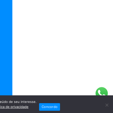
eúdo de seu interesse.
tica de privacidade
Concordo