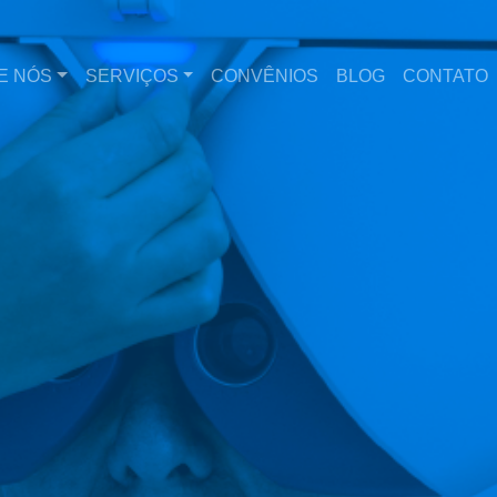
E NÓS
SERVIÇOS
CONVÊNIOS
BLOG
CONTATO