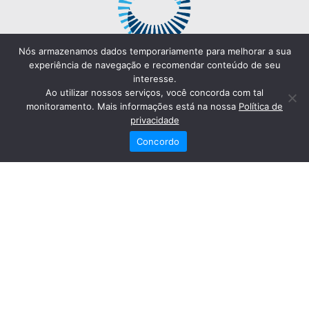
Nós armazenamos dados temporariamente para melhorar a sua
experiência de navegação e recomendar conteúdo de seu
interesse.
Ao utilizar nossos serviços, você concorda com tal
monitoramento. Mais informações está na nossa
Política de
privacidade
Concordo
Redes Sociais
Fale Conosco
(82) 2121-6868
Trabalhe Conosco
Dr. Joaquim Arquiminio Filho
Diretor Técnico