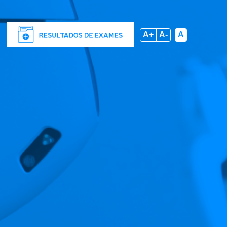
A+
A-
A