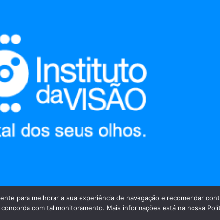
nte para melhorar a sua experiência de navegação e recomendar cont
cê concorda com tal monitoramento. Mais informações está na nossa
Polí