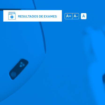
A+
A-
A