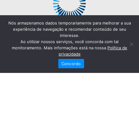
Nós armazenamos dados temporariamente para melhorar a sua
experiência de navegação e recomendar conteúdo de seu
interesse.
Ao utilizar nossos serviços, você concorda com tal
monitoramento. Mais informações está na nossa
Política de
privacidade
Concordo
Redes Sociais
Fale Conosco
(82) 2121-6868
Trabalhe Conosco
Dr. Joaquim Arquiminio Filho
Diretor Técnico