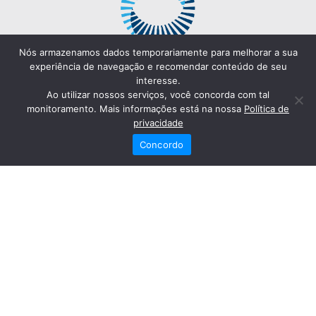
Nós armazenamos dados temporariamente para melhorar a sua
experiência de navegação e recomendar conteúdo de seu
interesse.
Ao utilizar nossos serviços, você concorda com tal
monitoramento. Mais informações está na nossa
Política de
privacidade
Concordo
Redes Sociais
Fale Conosco
(82) 2121-6868
Trabalhe Conosco
Dr. Joaquim Arquiminio Filho
Diretor Técnico