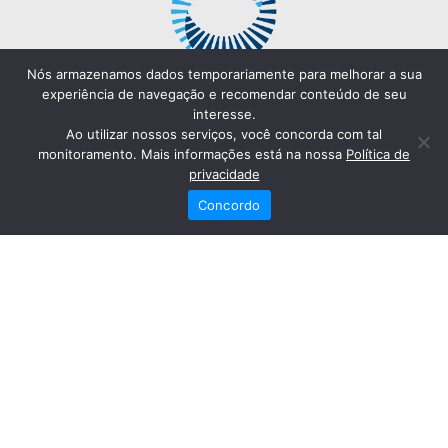
Nós armazenamos dados temporariamente para melhorar a sua
experiência de navegação e recomendar conteúdo de seu
interesse.
Ao utilizar nossos serviços, você concorda com tal
monitoramento. Mais informações está na nossa
Política de
privacidade
Concordo
Redes Sociais
Fale Conosco
(82) 2121-6868
Trabalhe Conosco
Dr. Joaquim Arquiminio Filho
Diretor Técnico