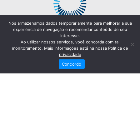
Nós armazenamos dados temporariamente para melhorar a sua
experiência de navegação e recomendar conteúdo de seu
interesse.
Ao utilizar nossos serviços, você concorda com tal
monitoramento. Mais informações está na nossa
Política de
privacidade
Concordo
Redes Sociais
Fale Conosco
(82) 2121-6868
Trabalhe Conosco
Dr. Joaquim Arquiminio Filho
Diretor Técnico