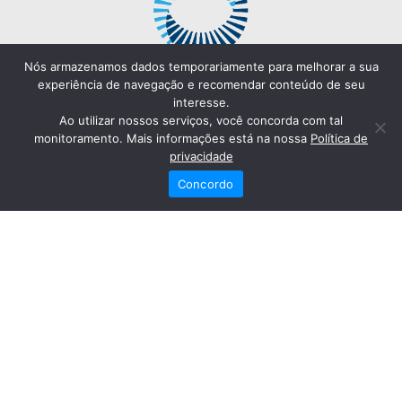
Nós armazenamos dados temporariamente para melhorar a sua
experiência de navegação e recomendar conteúdo de seu
interesse.
Ao utilizar nossos serviços, você concorda com tal
monitoramento. Mais informações está na nossa
Política de
privacidade
Concordo
Redes Sociais
Fale Conosco
(82) 2121-6868
Trabalhe Conosco
Dr. Joaquim Arquiminio Filho
Diretor Técnico