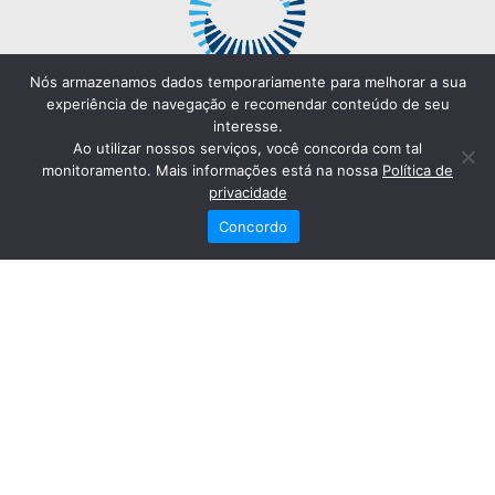
Nós armazenamos dados temporariamente para melhorar a sua
experiência de navegação e recomendar conteúdo de seu
interesse.
Ao utilizar nossos serviços, você concorda com tal
monitoramento. Mais informações está na nossa
Política de
privacidade
Concordo
Redes Sociais
Fale Conosco
(82) 2121-6868
Trabalhe Conosco
Dr. Joaquim Arquiminio Filho
Diretor Técnico