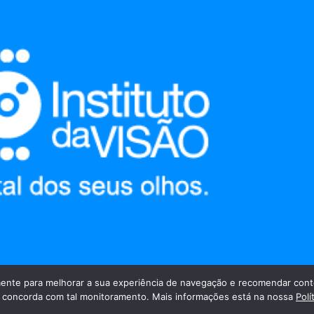
nte para melhorar a sua experiência de navegação e recomendar cont
cê concorda com tal monitoramento. Mais informações está na nossa
Polí