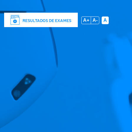
A+
A-
A