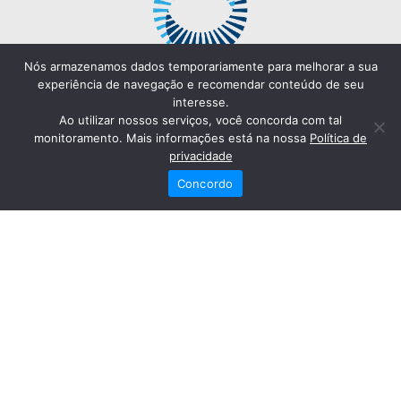
Nós armazenamos dados temporariamente para melhorar a sua
experiência de navegação e recomendar conteúdo de seu
interesse.
Ao utilizar nossos serviços, você concorda com tal
monitoramento. Mais informações está na nossa
Política de
privacidade
Concordo
Redes Sociais
Fale Conosco
(82) 2121-6868
Trabalhe Conosco
Dr. Joaquim Arquiminio Filho
Diretor Técnico