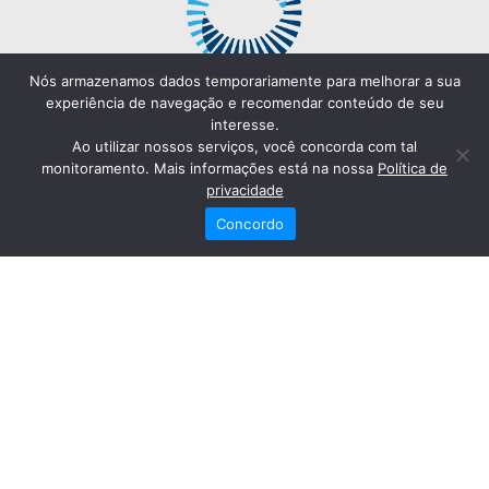
Nós armazenamos dados temporariamente para melhorar a sua
experiência de navegação e recomendar conteúdo de seu
interesse.
Ao utilizar nossos serviços, você concorda com tal
monitoramento. Mais informações está na nossa
Política de
privacidade
Concordo
Redes Sociais
Fale Conosco
(82) 2121-6868
Trabalhe Conosco
Dr. Joaquim Arquiminio Filho
Diretor Técnico