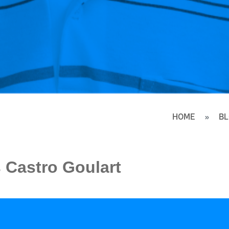
HOME
B
 Castro Goulart