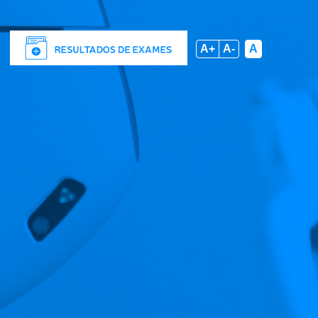
A+
A-
A