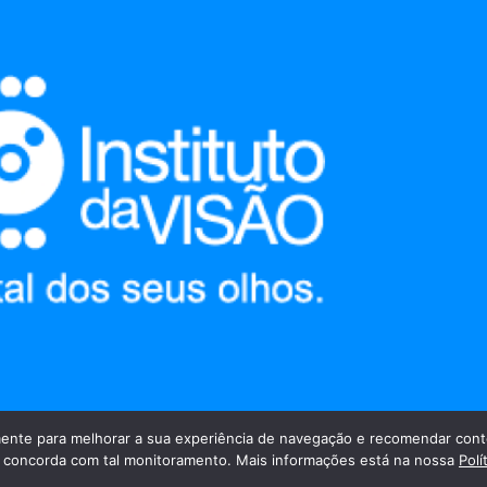
nte para melhorar a sua experiência de navegação e recomendar cont
cê concorda com tal monitoramento. Mais informações está na nossa
Polí