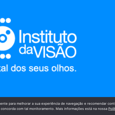
nte para melhorar a sua experiência de navegação e recomendar cont
cê concorda com tal monitoramento. Mais informações está na nossa
Polí