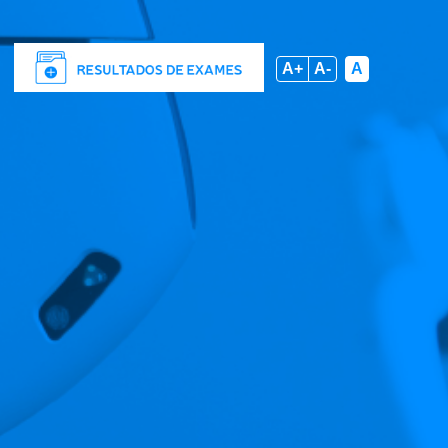
A+
A-
A