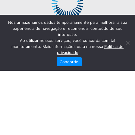
Nós armazenamos dados temporariamente para melhorar a sua
experiência de navegação e recomendar conteúdo de seu
interesse.
Ao utilizar nossos serviços, você concorda com tal
monitoramento. Mais informações está na nossa
Política de
privacidade
Concordo
Redes Sociais
Fale Conosco
(82) 2121-6868
Trabalhe Conosco
Dr. Joaquim Arquiminio Filho
Diretor Técnico