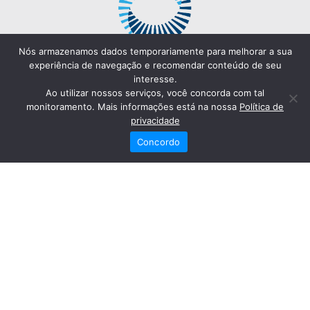
Nós armazenamos dados temporariamente para melhorar a sua
experiência de navegação e recomendar conteúdo de seu
interesse.
Ao utilizar nossos serviços, você concorda com tal
monitoramento. Mais informações está na nossa
Política de
privacidade
Concordo
Redes Sociais
Fale Conosco
(82) 2121-6868
Trabalhe Conosco
Dr. Joaquim Arquiminio Filho
Diretor Técnico