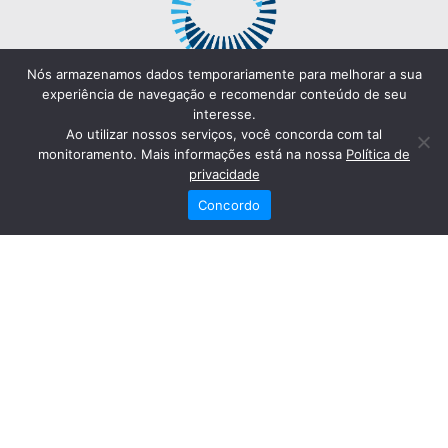
Nós armazenamos dados temporariamente para melhorar a sua
experiência de navegação e recomendar conteúdo de seu
interesse.
Ao utilizar nossos serviços, você concorda com tal
monitoramento. Mais informações está na nossa
Política de
privacidade
Concordo
Redes Sociais
Fale Conosco
(82) 2121-6868
Trabalhe Conosco
Dr. Joaquim Arquiminio Filho
Diretor Técnico