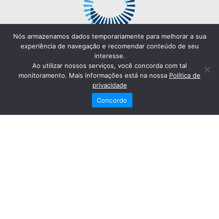
Nós armazenamos dados temporariamente para melhorar a sua
experiência de navegação e recomendar conteúdo de seu
interesse.
Ao utilizar nossos serviços, você concorda com tal
monitoramento. Mais informações está na nossa
Política de
privacidade
Concordo
Redes Sociais
Fale Conosco
(82) 2121-6868
Trabalhe Conosco
Dr. Joaquim Arquiminio Filho
Diretor Técnico