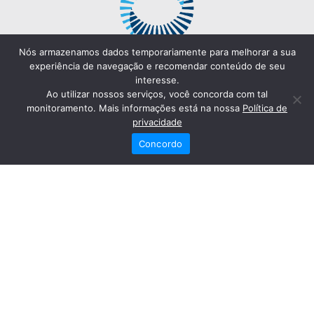
Nós armazenamos dados temporariamente para melhorar a sua
experiência de navegação e recomendar conteúdo de seu
interesse.
Ao utilizar nossos serviços, você concorda com tal
monitoramento. Mais informações está na nossa
Política de
privacidade
Concordo
Redes Sociais
Fale Conosco
(82) 2121-6868
Trabalhe Conosco
Dr. Joaquim Arquiminio Filho
Diretor Técnico