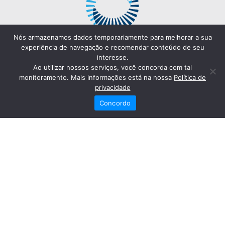
Nós armazenamos dados temporariamente para melhorar a sua
experiência de navegação e recomendar conteúdo de seu
interesse.
Ao utilizar nossos serviços, você concorda com tal
monitoramento. Mais informações está na nossa
Política de
privacidade
Concordo
Redes Sociais
Fale Conosco
(82) 2121-6868
Trabalhe Conosco
Dr. Joaquim Arquiminio Filho
Diretor Técnico