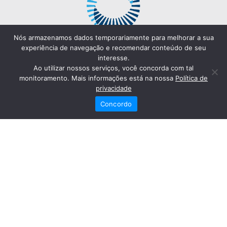
Nós armazenamos dados temporariamente para melhorar a sua
experiência de navegação e recomendar conteúdo de seu
interesse.
Ao utilizar nossos serviços, você concorda com tal
monitoramento. Mais informações está na nossa
Política de
privacidade
Concordo
Redes Sociais
Fale Conosco
(82) 2121-6868
Trabalhe Conosco
Dr. Joaquim Arquiminio Filho
Diretor Técnico