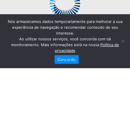
Nós armazenamos dados temporariamente para melhorar a sua
experiência de navegação e recomendar conteúdo de seu
interesse.
Ao utilizar nossos serviços, você concorda com tal
monitoramento. Mais informações está na nossa
Política de
privacidade
Concordo
Redes Sociais
Fale Conosco
(82) 2121-6868
Trabalhe Conosco
Dr. Joaquim Arquiminio Filho
Diretor Técnico