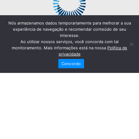
Nós armazenamos dados temporariamente para melhorar a sua
experiência de navegação e recomendar conteúdo de seu
interesse.
Ao utilizar nossos serviços, você concorda com tal
monitoramento. Mais informações está na nossa
Política de
privacidade
Concordo
Redes Sociais
Fale Conosco
(82) 2121-6868
Trabalhe Conosco
Dr. Joaquim Arquiminio Filho
Diretor Técnico