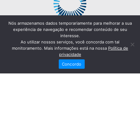
Nós armazenamos dados temporariamente para melhorar a sua
experiência de navegação e recomendar conteúdo de seu
interesse.
Ao utilizar nossos serviços, você concorda com tal
monitoramento. Mais informações está na nossa
Política de
privacidade
Concordo
Redes Sociais
Fale Conosco
(82) 2121-6868
Trabalhe Conosco
Dr. Joaquim Arquiminio Filho
Diretor Técnico