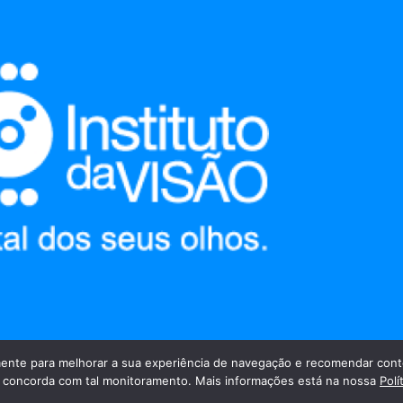
nte para melhorar a sua experiência de navegação e recomendar cont
cê concorda com tal monitoramento. Mais informações está na nossa
Polí