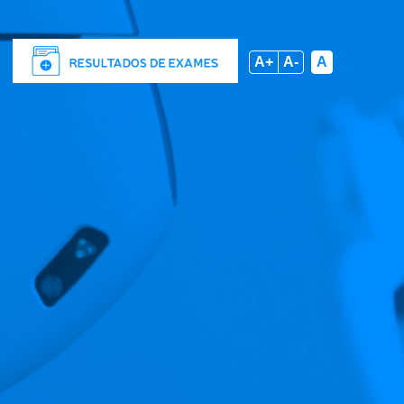
A+
A-
A