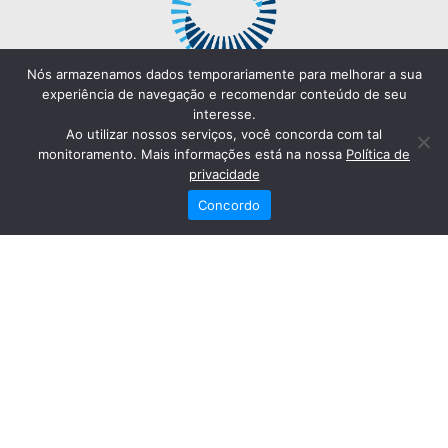
Nós armazenamos dados temporariamente para melhorar a sua
experiência de navegação e recomendar conteúdo de seu
interesse.
Ao utilizar nossos serviços, você concorda com tal
monitoramento. Mais informações está na nossa
Política de
privacidade
Concordo
Redes Sociais
Fale Conosco
(82) 2121-6868
Trabalhe Conosco
Dr. Joaquim Arquiminio Filho
Diretor Técnico