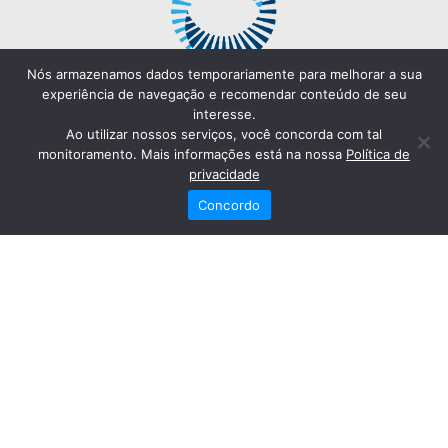
Nós armazenamos dados temporariamente para melhorar a sua
experiência de navegação e recomendar conteúdo de seu
interesse.
Ao utilizar nossos serviços, você concorda com tal
monitoramento. Mais informações está na nossa
Política de
privacidade
Concordo
Redes Sociais
Fale Conosco
(82) 2121-6868
Trabalhe Conosco
Dr. Joaquim Arquiminio Filho
Diretor Técnico