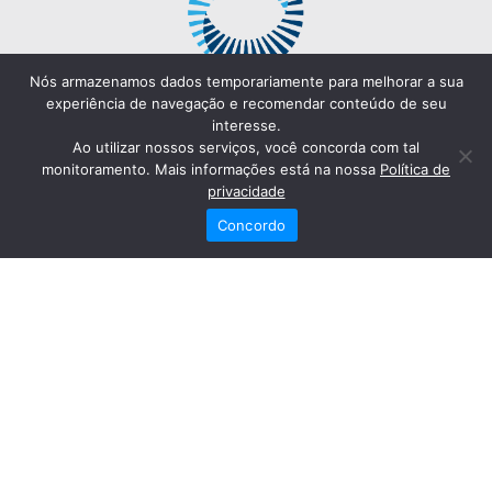
Nós armazenamos dados temporariamente para melhorar a sua
experiência de navegação e recomendar conteúdo de seu
interesse.
Ao utilizar nossos serviços, você concorda com tal
monitoramento. Mais informações está na nossa
Política de
privacidade
Concordo
Redes Sociais
Fale Conosco
(82) 2121-6868
Trabalhe Conosco
Dr. Joaquim Arquiminio Filho
Diretor Técnico