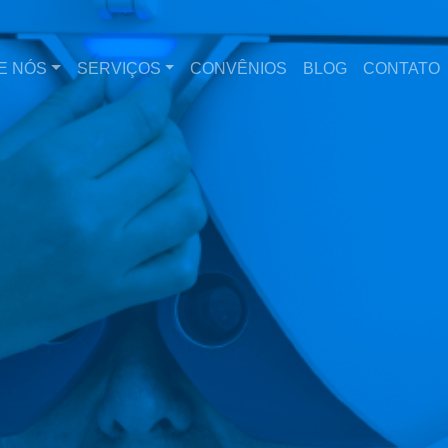
E NÓS
SERVIÇOS
CONVÊNIOS
BLOG
CONTATO