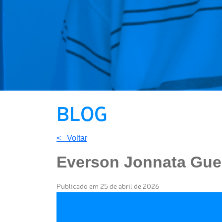
BLOG
< Voltar
Everson Jonnata Gu
Publicado em 25 de abril de 2026