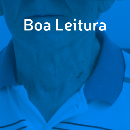
Boa Leitura