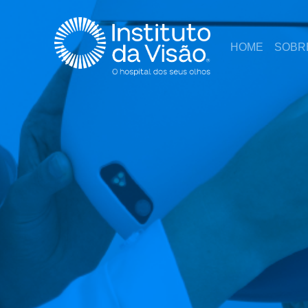
HOME
SOBR