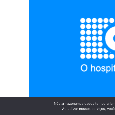
Nós armazenamos dados temporariame
Ao utilizar nossos serviços, vo