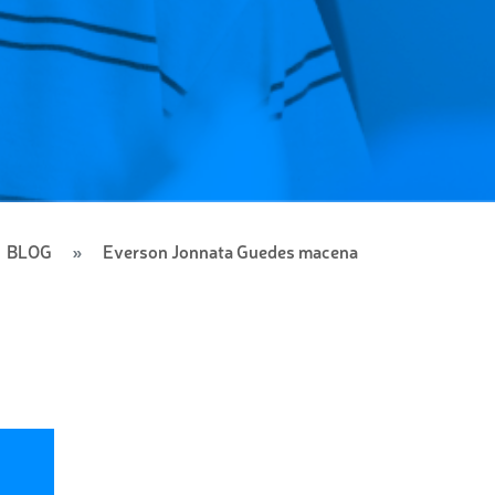
BLOG
Everson Jonnata Guedes macena