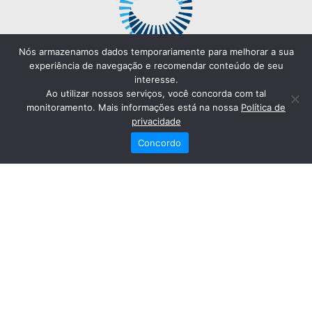
Nós armazenamos dados temporariamente para melhorar a sua
experiência de navegação e recomendar conteúdo de seu
interesse.
Ao utilizar nossos serviços, você concorda com tal
monitoramento. Mais informações está na nossa
Política de
privacidade
Concordo
Redes Sociais
Fale Conosco
(82) 2121-6868
Trabalhe Conosco
Dr. Joaquim Arquiminio Filho
Diretor Técnico