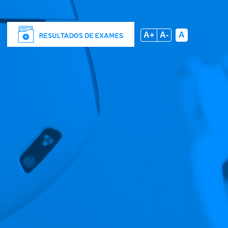
A+
A-
A