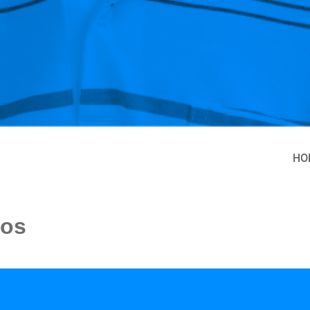
HO
tos