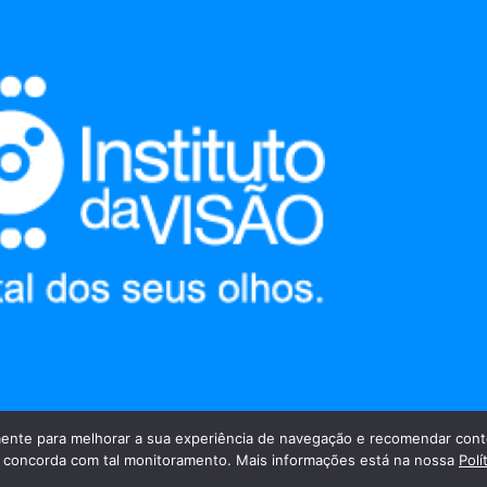
nte para melhorar a sua experiência de navegação e recomendar cont
cê concorda com tal monitoramento. Mais informações está na nossa
Polí