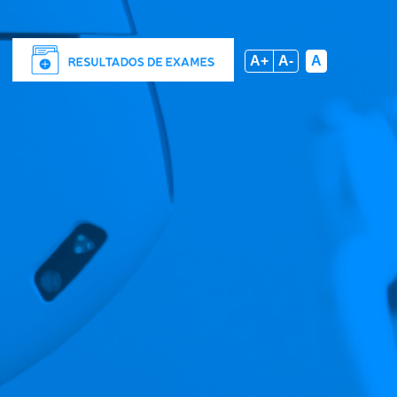
A+
A-
A