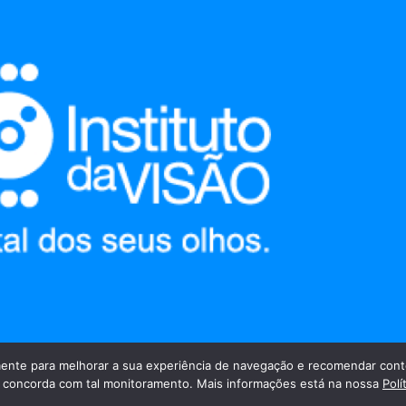
nte para melhorar a sua experiência de navegação e recomendar cont
cê concorda com tal monitoramento. Mais informações está na nossa
Polí