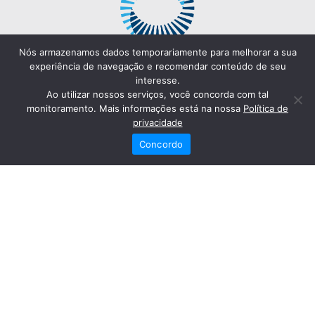
Nós armazenamos dados temporariamente para melhorar a sua
experiência de navegação e recomendar conteúdo de seu
interesse.
Ao utilizar nossos serviços, você concorda com tal
monitoramento. Mais informações está na nossa
Política de
privacidade
Concordo
Redes Sociais
Fale Conosco
(82) 2121-6868
Trabalhe Conosco
Dr. Joaquim Arquiminio Filho
Diretor Técnico