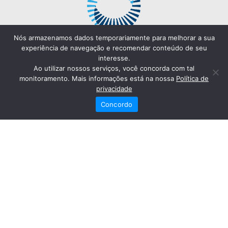
Nós armazenamos dados temporariamente para melhorar a sua
experiência de navegação e recomendar conteúdo de seu
interesse.
Ao utilizar nossos serviços, você concorda com tal
monitoramento. Mais informações está na nossa
Política de
privacidade
Concordo
Redes Sociais
Fale Conosco
(82) 2121-6868
Trabalhe Conosco
Dr. Joaquim Arquiminio Filho
Diretor Técnico