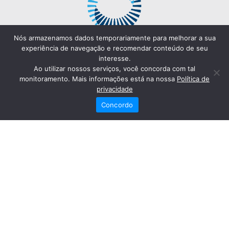
Nós armazenamos dados temporariamente para melhorar a sua
experiência de navegação e recomendar conteúdo de seu
interesse.
Ao utilizar nossos serviços, você concorda com tal
monitoramento. Mais informações está na nossa
Política de
privacidade
Concordo
Redes Sociais
Fale Conosco
(82) 2121-6868
Trabalhe Conosco
Dr. Joaquim Arquiminio Filho
Diretor Técnico