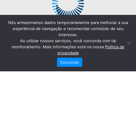
Nós armazenamos dados temporariamente para melhorar a sua
experiência de navegação e recomendar conteúdo de seu
interesse.
Ao utilizar nossos serviços, você concorda com tal
monitoramento. Mais informações está na nossa
Política de
privacidade
Concordo
Redes Sociais
Fale Conosco
(82) 2121-6868
Trabalhe Conosco
Dr. Joaquim Arquiminio Filho
Diretor Técnico