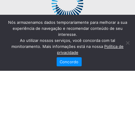
Nós armazenamos dados temporariamente para melhorar a sua
experiência de navegação e recomendar conteúdo de seu
interesse.
Ao utilizar nossos serviços, você concorda com tal
monitoramento. Mais informações está na nossa
Política de
privacidade
Concordo
Redes Sociais
Fale Conosco
(82) 2121-6868
Trabalhe Conosco
Dr. Joaquim Arquiminio Filho
Diretor Técnico