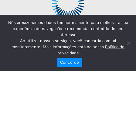
Nós armazenamos dados temporariamente para melhorar a sua
experiência de navegação e recomendar conteúdo de seu
interesse.
Ao utilizar nossos serviços, você concorda com tal
monitoramento. Mais informações está na nossa
Política de
privacidade
Concordo
Redes Sociais
Fale Conosco
(82) 2121-6868
Trabalhe Conosco
Dr. Joaquim Arquiminio Filho
Diretor Técnico